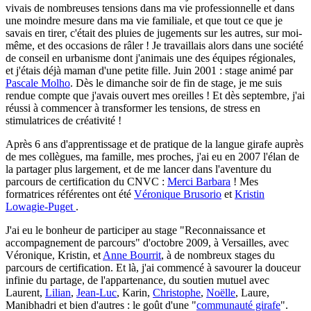
vivais de nombreuses tensions dans ma vie professionnelle et dans
une moindre mesure dans ma vie familiale, et que tout ce que je
savais en tirer, c'était des pluies de jugements sur les autres, sur moi-
même, et des occasions de râler ! Je travaillais alors dans une société
de conseil en urbanisme dont j'animais une des équipes régionales,
et j'étais déjà maman d'une petite fille. Juin 2001 : stage animé par
Pascale Molho
. Dès le dimanche soir de fin de stage, je me suis
rendue compte que j'avais ouvert mes oreilles ! Et dès septembre, j'ai
réussi à commencer à transformer les tensions, de stress en
stimulatrices de créativité !
Après 6 ans d'apprentissage et de pratique de la langue girafe auprès
de mes collègues, ma famille, mes proches, j'ai eu en 2007 l'élan de
la partager plus largement, et de me lancer dans l'aventure du
parcours de certification du CNVC :
Merci Barbara
! Mes
formatrices référentes ont été
Véronique Brusorio
et
Kristin
Lowagie-Puget
.
J'ai eu le bonheur de participer au stage "Reconnaissance et
accompagnement de parcours" d'octobre 2009, à Versailles, avec
Véronique, Kristin, et
Anne Bourrit
, à de nombreux stages du
parcours de certification. Et là, j'ai commencé à savourer la douceur
infinie du partage, de l'appartenance, du soutien mutuel avec
Laurent,
Lilian
,
Jean-Luc
, Karin,
Christophe
,
Noëlle
, Laure,
Manibhadri et bien d'autres : le goût d'une "
communauté girafe
".