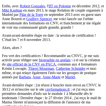
Enfin, avec
Robert Gonzales
, l'
IIT en Pologne
en décembre 2012, et
Miki Kashtan
en mars 2013, le stage Relation de couple organisée à
Madrid par
Pilar de la Torre
en septembre 2013 avec en guest stars
Anne Bourrit et
Godfrey Spencer
, me voici lancée sur l'orbite
internationale des formations en CNV, et franchement je me régale
de voir ma communauté girafe grandir, grandir !
Avant-avant-dernière étape en date : la session de certification !
C'était les 7 et 8 novembre 2013.
Alors, alors ?
Feu vert des certificatrices ! Recommandée au CNVC, je me suis
activée pour rédiger une
biographie en anglais
:-) et sur la création
du
site officiel de la CNV en PACA
, commun aux 4 formateurs
Kristin Lowagie,
Thierri Mourman
,
Catherine Schmider
et moi-
même, et qui relaye également l'info sur les groupes de pratique
animés par
Barbara
,
Anne
,
Anne-Marie
et
Muriel
.
Avant-dernière étape : j'ai réussi à boucler mon envoi au CNVC le
30/12 et m'inscrire sur le site
cnvformations.fr
; et j'ai reçu mes
premières demandes d'info sur le module 1 à Marseille dès le
lendemain ! Dernière étape : le 27 février 2014 , j'ai reçu le mail de
Marisa Sleeter m'annonçant la diffusion de l'annonce de ma