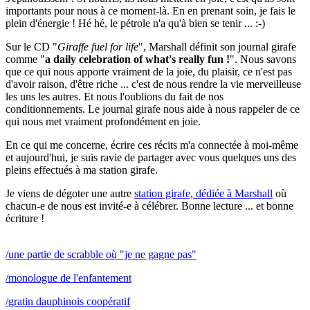
importants pour nous à ce moment-là. En en prenant soin, je fais le
plein d'énergie ! Hé hé, le pétrole n'a qu'à bien se tenir ... :-)
Sur le CD "
Giraffe fuel for life
", Marshall définit son journal girafe
comme "
a daily celebration of what's really fun !
". Nous savons
que ce qui nous apporte vraiment de la joie, du plaisir, ce n'est pas
d'avoir raison, d'être riche ... c'est de nous rendre la vie merveilleuse
les uns les autres. Et nous l'oublions du fait de nos
conditionnements. Le journal girafe nous aide à nous rappeler de ce
qui nous met vraiment profondément en joie.
En ce qui me concerne, écrire ces récits m'a connectée à moi-même
et aujourd'hui, je suis ravie de partager avec vous quelques uns des
pleins effectués à ma station girafe.
Je viens de dégoter une autre
station girafe, dédiée à Marshall
où
chacun-e de nous est invité-e à célébrer. Bonne lecture ... et bonne
écriture !
/une partie de scrabble où "je ne gagne pas"
/monologue de l'enfantement
/gratin dauphinois coopératif