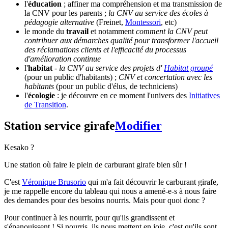
l'
éducation
; affiner ma compréhension et ma transmission de
la CNV pour les parents ;
la CNV au service des écoles à
pédagogie alternative
(Freinet,
Montessori
, etc)
le monde du
travail
et notamment
comment la CNV peut
contribuer aux démarches qualité pour transformer l'accueil
des réclamations clients et l'efficacité du processus
d'amélioration continue
l'
habitat
-
la CNV au service des projets d'
Habitat groupé
(pour un public d'habitants) ;
CNV et concertation avec les
habitants
(pour un public d'élus, de techniciens)
l'
écologie
: je découvre en ce moment l'univers des
Initiatives
de Transition
.
Station service girafe
Modifier
Kesako ?
Une station où faire le plein de carburant girafe bien sûr !
C'est
Véronique Brusorio
qui m'a fait découvrir le carburant girafe,
je me rappelle encore du tableau qui nous a amené-e-s à nous faire
des demandes pour des besoins nourris. Mais pour quoi donc ?
Pour continuer à les nourrir, pour qu'ils grandissent et
s'épanouissent ! Si nourris, ils nous mettent en joie, c'est qu'ils sont