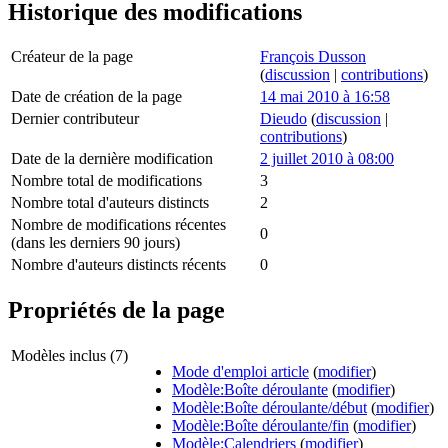
Historique des modifications
Créateur de la page
François Dusson
(
discussion
|
contributions
)
Date de création de la page
14 mai 2010 à 16:58
Dernier contributeur
Dieudo
(
discussion
|
contributions
)
Date de la dernière modification
2 juillet 2010 à 08:00
Nombre total de modifications
3
Nombre total d'auteurs distincts
2
Nombre de modifications récentes
0
(dans les derniers 90 jours)
Nombre d'auteurs distincts récents
0
Propriétés de la page
Modèles inclus (7)
Mode d'emploi article
(
modifier
)
Modèle:Boîte déroulante
(
modifier
)
Modèle:Boîte déroulante/début
(
modifier
)
Modèle:Boîte déroulante/fin
(
modifier
)
Modèle:Calendriers
(
modifier
)