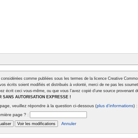
t considérées comme publiées sous les termes de la licence Creative Commons 
vos écrits soient modifiés et distribués à volonté, merci de ne pas les soumett
z écrit ceci vous-même, ou que vous l’avez copié d’une source provenant du 
R SANS AUTORISATION EXPRESSE !
 page, veuillez répondre à la question ci-dessous (
plus d’informations
) :
remière page ? :
Annuler