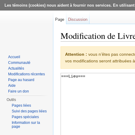
Les témoins (cookies) nous aident à fournir nos services. En utilisant
Page
Discussion
Modification de Livre
Aller à :
navigation
,
rechercher
Attention :
vous n’êtes pas connecté.
Accueil
vos modifications seront attribuées à
Communauté
Actualités
Modifications récentes
Page au hasard
Aide
Faire un don
Outils
Pages liées
Suivi des pages liées
Pages spéciales
Information sur la
page