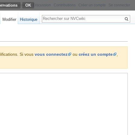
ormations
Non connecté
Discussion
Contributions
Créer un compte
Se connecter
Rechercher
Modifier
Historique
ifications. Si vous
vous connectez
ou
créez un compte
,