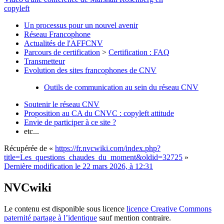
copyleft
Un processus pour un nouvel avenir
Réseau Francophone
Actualités de l'AFFCNV
Parcours de certification
>
Certification : FAQ
Transmetteur
Evolution des sites francophones de CNV
Outils de communication au sein du réseau CNV
Soutenir le réseau CNV
Proposition au CA du CNVC : copyleft attitude
Envie de participer à ce site ?
etc...
Récupérée de «
https://fr.nvcwiki.com/index.php?
title=Les_questions_chaudes_du_moment&oldid=32725
»
Dernière modification le 22 mars 2026, à 12:31
NVCwiki
Le contenu est disponible sous licence
licence Creative Commons
paternité partage à l’identique
sauf mention contraire.